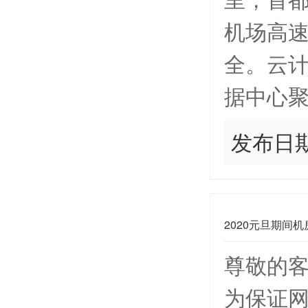
机场高速
全。云计
据中心聚
发布日期
2020元旦期间
尊敬的
为保证