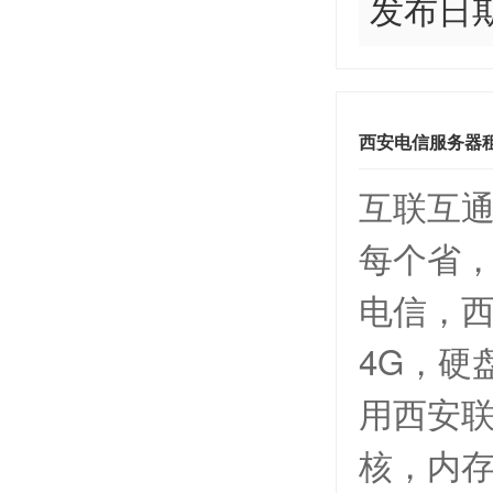
发布日期
西安电信服务器租
互联互通
每个省，
电信，西
4G，硬
用西安联
核，内存8