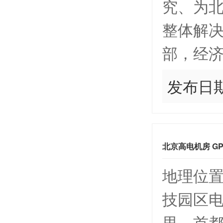
究、为
整体解
部，经济
发布日期
北京高电机房 G
地理位置
技园区电
里，首都