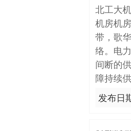
北工大
机房机
带，歌
络。电
间断的供
障持续供
发布日期