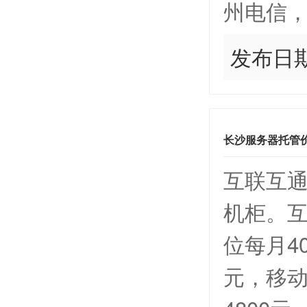
州电信，
发布日期
长沙服务器托管价
互联互通
机柜。互
位每月4
元，移动