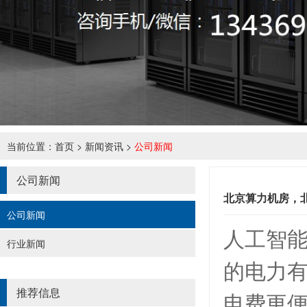
当前位置：
首页
>
新闻资讯
>
公司新闻
公司新闻
北京算力机房，
公司新闻
人工智能
行业新闻
的电力
推荐信息
电费更