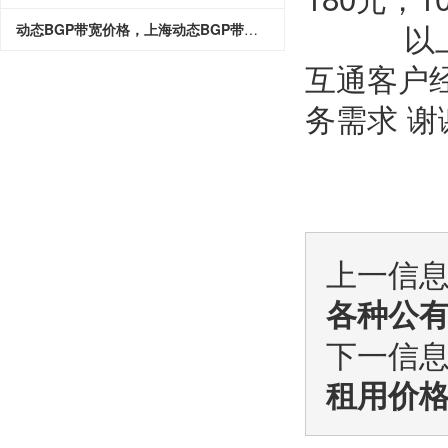
以上都是
动态BGP带宽价格，上海动态BGP带宽租用，CN2香港国际出口带宽
互通客户经
务需求 谢
上一信
各种公
下一信
租用价