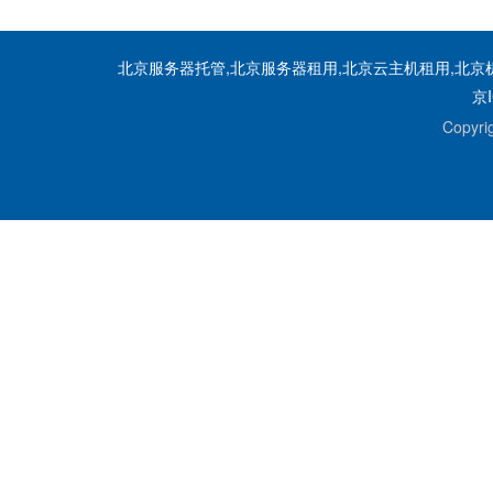
北京服务器托管
,
北京服务器租用
,
北京云主机租用
,
北京
京I
Copy